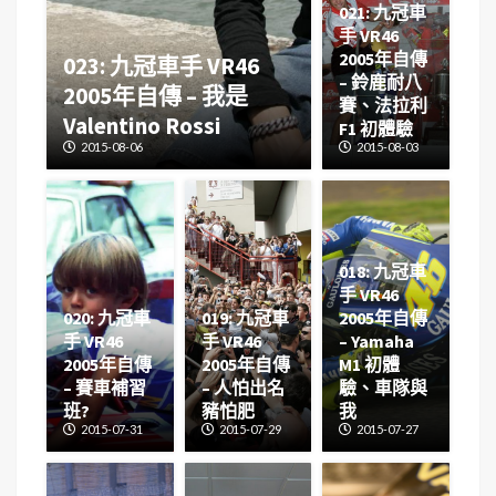
021: 九冠車
手 VR46
2005年自傳
023: 九冠車手 VR46
– 鈴鹿耐八
2005年自傳 – 我是
賽、法拉利
Valentino Rossi
F1 初體驗
2015-08-06
2015-08-03
018: 九冠車
手 VR46
020: 九冠車
019: 九冠車
2005年自傳
手 VR46
手 VR46
– Yamaha
2005年自傳
2005年自傳
M1 初體
– 賽車補習
– 人怕出名
驗、車隊與
班?
豬怕肥
我
2015-07-31
2015-07-29
2015-07-27