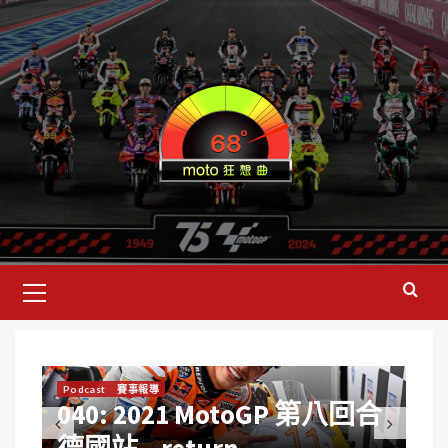
Podcast
賽事報導
經典
一
040: 2021 MotoGP 第八回合
葡
德國站 – return