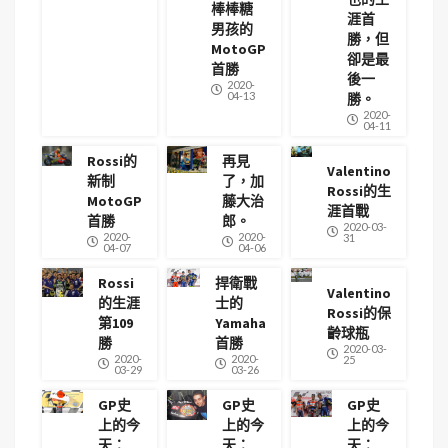
棒棒糖
涯首
男孩的
勝，但
MotoGP
卻是最
首勝
後一
2020-
04-13
勝。
2020-
04-11
Rossi的
再見
Valentino
新制
了，加
Rossi的生
MotoGP
藤大治
涯首戰
首勝
郎。
2020-03-
2020-
2020-
31
04-07
04-06
Rossi
捍衛戰
Valentino
的生涯
士的
Rossi的保
第109
Yamaha
齡球瓶
勝
首勝
2020-03-
2020-
2020-
25
03-29
03-26
GP史
GP史
GP史
上的今
上的今
上的今
天：
天：
天：