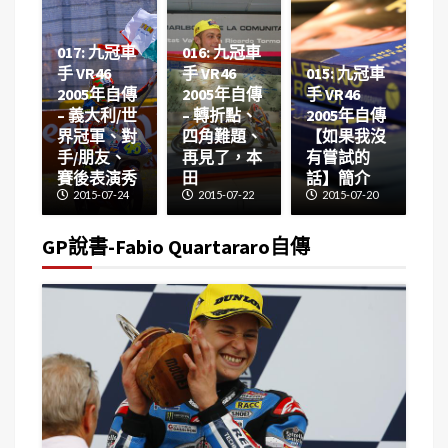
017: 九冠車
016: 九冠車
手 VR46
手 VR46
015: 九冠車
2005年自傳
2005年自傳
手 VR46
– 義大利/世
– 轉折點、
2005年自傳
界冠軍、對
四角難題、
【如果我沒
手/朋友、
再見了，本
有嘗試的
賽後表演秀
田
話】簡介
2015-07-24
2015-07-22
2015-07-20
GP說書-Fabio Quartararo自傳