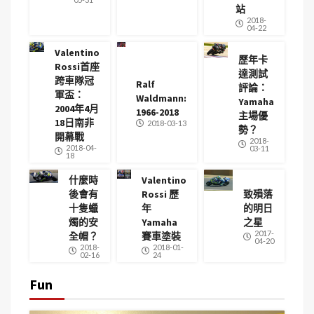
站
2018-
04-22
Valentino
歷年卡
Rossi首座
達測試
跨車隊冠
Ralf
評論：
軍盃：
Waldmann:
Yamaha
2004年4月
1966-2018
主場優
18日南非
2018-03-13
勢？
開幕戰
2018-
2018-04-
03-11
18
什麼時
Valentino
後會有
Rossi 歷
致殞落
十隻蠟
年
的明日
燭的安
Yamaha
之星
2017-
全帽？
賽車塗裝
04-20
2018-
2018-01-
02-16
24
Fun