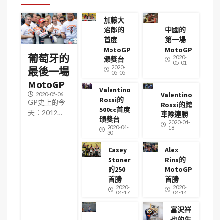
加藤大
治郎的
中國的
首度
第一場
MotoGP
MotoGP
葡萄牙的
2020-
頒獎台
05-01
2020-
最後一場
05-05
MotoGP
Valentino
Valentino
2020-05-06
Rossi的
GP史上的今
Rossi的跨
500cc首度
天：2012…
車隊連勝
頒獎台
2020-04-
2020-04-
18
30
Casey
Alex
Stoner
Rins的
的250
MotoGP
首勝
首勝
2020-
2020-
04-17
04-14
富沢祥
也的生