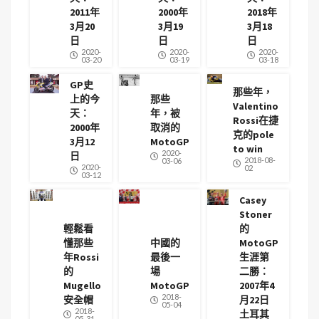
2011年
2000年
2018年
3月20
3月19
3月18
日
日
日
2020-
2020-
2020-
03-20
03-19
03-18
GP史
那些年，
上的今
那些
Valentino
天：
年，被
Rossi在捷
2000年
取消的
克的pole
3月12
MotoGP
to win
2020-
日
2018-08-
03-06
2020-
02
03-12
Casey
Stoner
輕鬆看
的
懂那些
中國的
MotoGP
年Rossi
最後一
生涯第
的
場
二勝：
Mugello
MotoGP
2007年4
2018-
安全帽
月22日
05-04
2018-
土耳其
05-31