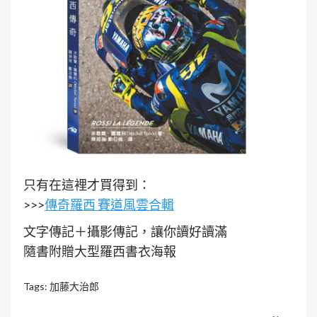
只有在這裡才買得到：
>>>
傳奇羅西 賽道風雲合輯
文字傳記＋攝影傳記，讓你讀好讀滿
隨書附贈大型羅西書衣海報
Tags:
加藤大治郎