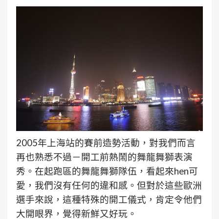
2005年上海站的賽前造勢活動，對我們而言
再也熟悉不過－開工前熱鬧的舞龍舞獅表演
秀。在起跑區的舞龍舞獅隊伍，看起來hen可
愛，我們沒有任何的違和感。但對於這些歐洲
選手來說，這種特殊的開工儀式，肯定令他們
大開眼界，覺得新鮮又好玩。