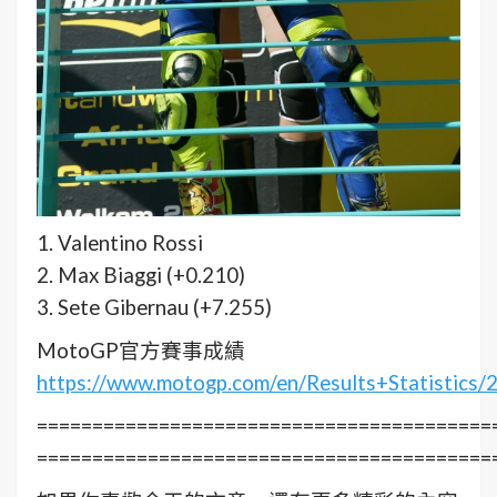
1. Valentino Rossi
2. Max Biaggi (+0.210)
3. Sete Gibernau (+7.255)
MotoGP官方賽事成績
https://www.motogp.com/en/Results+Statistics
=========================================
=========================================