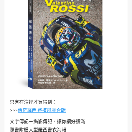
只有在這裡才買得到：
>>>
傳奇羅西 賽道風雲合輯
文字傳記＋攝影傳記，讓你讀好讀滿
隨書附贈大型羅西書衣海報