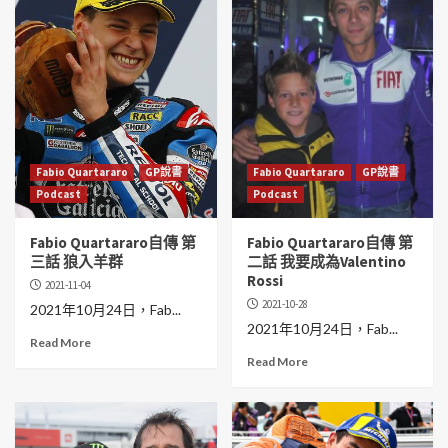
Fabio Quartararo
GP說書
Fabio Quartararo
GP說書
Podcast
Podcast
Fabio Quartararo自傳 第
Fabio Quartararo自傳 第
三話 狼入羊群
二話 我要成為Valentino
Rossi
2021-11-04
2021-10-28
2021年10月24日，Fab...
2021年10月24日，Fab...
Read More
Read More