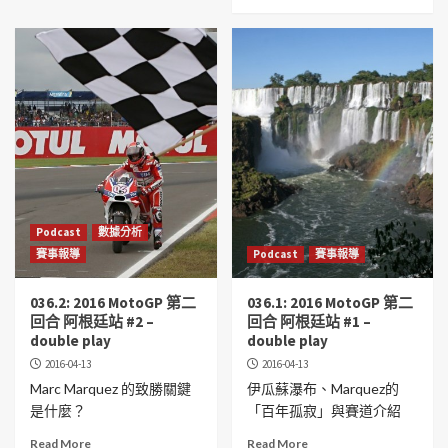
Podcast
數據分析
賽事報導
Podcast
賽事報導
036.2: 2016 MotoGP 第二
036.1: 2016 MotoGP 第二
回合 阿根廷站 #2 –
回合 阿根廷站 #1 –
double play
double play
2016-04-13
2016-04-13
Marc Marquez 的致勝關鍵
伊瓜蘇瀑布、Marquez的
是什麼？
「百年孤寂」與賽道介紹
Read More
Read More