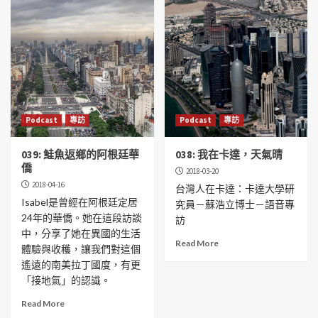
Podcast
專訪
Podcast
專訪
039: 鮭魚返鄉的阿根廷華
038: 我在卡達，天氣晴
僑
2018-03-20
2018-04-16
台灣人在卡達：卡達大學研
Isabel是曾經在阿根廷定居
究員－蘇浩立博士－語音專
24年的華僑。她在這段訪談
訪
中，分享了她在異國的生活
Read More
體驗與收穫，讓我們對這個
遙遠的南美拉丁國度，有更
「接地氣」的認識。
Read More