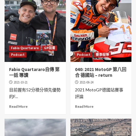
Fabio Quartararo
GP說書
Podcast
Podcast
賽事報導
Fabio Quartararo自傳 第
040: 2021 MotoGP 第八回
一話 導讀
合 德國站 – return
2021-10-21
2021-06-24
目前握有52分積分領先優勢
2021 MotoGP德國站賽事
的F...
評論
Read More
Read More