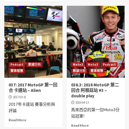
Podcast
數據分析
Moto2
Moto3
Podcast
賽事報導
數據分析
賽事報導
037: 2017 MotoGP 第一回
036.3: 2016 MotoGP 第二
合 卡達站 – Alien
回合 阿根廷站 #3 –
double play
2017-03-31
2016-04-13
2017年卡達站 賽事分析與
馬來西亞的第一位Moto3分
評論
站冠軍!
Read More
Read More