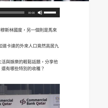
使
00:00
用
向
的穆斯林國度，另一個則是馬來
上/
向
下
知道卡達的外來人口竟然高居九
鍵
以
生活與娛樂的輕鬆話題，分享他
提
，還有哪些特別的收穫？
高
或
降
低
音
量。