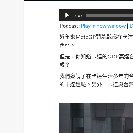
音
00:00
訊
Podcast:
Play in new window
|
D
播
近年來MotoGP開幕戰都在
放
西亞。
器
但是，你知道卡達的GDP高達
成？
我們邀請了在卡達生活多年的
的卡達經驗。另外，卡達與台