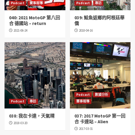
Podcast
賽事報導
Podcast
專訪
040: 2021 MotoGP 第八回
039: 鮭魚返鄉的阿根廷華
合 德國站 – return
僑
2021-06-24
2018-04-16
Podcast
數據分析
Podcast
專訪
賽事報導
038: 我在卡達，天氣晴
037: 2017 MotoGP 第一回
合 卡達站 – Alien
2018-03-20
2017-03-31