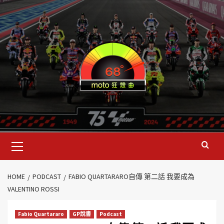
HOME
PODCAST
FABIO QUARTARARO自傳 第二話 我要成為
VALENTINO ROSSI
Fabio Quartararo
GP說書
Podcast