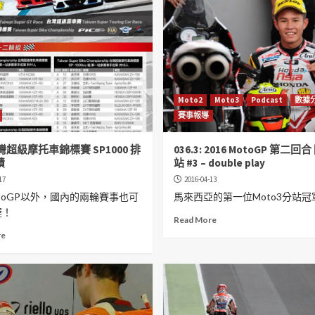
Moto2
Moto3
Podcast
數據
賽事報導
台灣超級摩托車錦標賽 SP1000 排
036.3: 2016 MotoGP 第二回
績
站 #3 – double play
17
2016-04-13
toGP以外，國內的兩輪賽事也可
馬來西亞的第一位Moto3分站冠
喔！
Read More
re