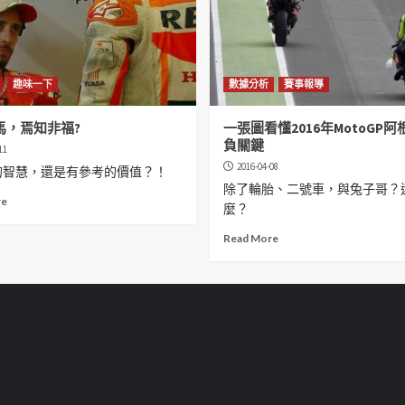
趣味一下
數據分析
賽事報導
馬，焉知非福?
一張圖看懂2016年MotoGP
負關鍵
11
2016-04-08
的智慧，還是有參考的價值？！
除了輪胎、二號車，與兔子哥？
re
麼？
Read More