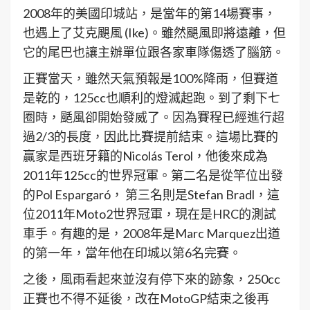
2008年的美國印城站，是當年的第14場賽事，
也遇上了艾克颶風 (Ike)。雖然颶風即將遠離，但
它的尾巴也讓主辦單位跟各家車隊傷透了腦筋。
正賽當天，雖然天氣預報是100%降雨，但賽道
是乾的，125cc也順利的燈滅起跑。到了剩下七
圈時，颳風卻開始發威了。因為賽程已經進行超
過2/3的長度，因此比賽提前結束。這場比賽的
贏家是西班牙籍的Nicolás Terol，他後來成為
2011年125cc的世界冠軍。第二名是從竿位出發
的Pol Espargaró， 第三名則是Stefan Bradl，這
位2011年Moto2世界冠軍，現在是HRC的測試
車手。有趣的是，2008年是Marc Marquez出道
的第一年，當年他在印城以第6名完賽。
之後，風雨看起來並沒有停下來的跡象，250cc
正賽也不得不延後，改在MotoGP結束之後再