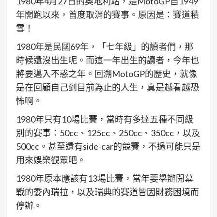
1980年4月27日的奧地利站，是MotoGP自1949
年開跑以來，首度取消的賽事。原因是：賽道積
雪！
1980年是民國69年，「七年級」的讀者們，那
時候還沒出生呢。而這一年出生的讀者，今年也
將要邁入不惑之年。回溯MotoGP的歷史，就像
是在回顧自己到目前為止的人生，真是越看越恐
怖啊。
1980年只有10場比賽，當時有多達五種不同級
別的賽事：50cc、125cc、250cc、350cc，以及
500cc。甚至還有side-car的競賽，不過可能只是
用來娛樂觀眾吧。
1980年原本應該有13場比賽，當年要舉辦開幕
戰的委內瑞拉，以及瑞典的賽道皆因財務困境而
停辦。