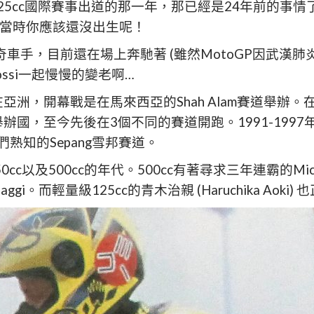
Rossi在125cc國際賽事出道的那一年，那已經是24年前
當時你應該還沒出生呢！
傳奇車手，目前還在場上奔馳著 (雖然MotoGP因武漢
ssi一起慢慢的變老啊…
亞洲，開幕戰是在馬來西亞的Shah Alam賽道舉辦。在
國，至今先後在3個不同的賽道開跑。1991-1997年是在
我們熟知的Sepang雪邦賽道。
50cc以及500cc的年代。500cc有著尋求三年連霸的Mick
gi。而輕量級125cc的青木治親 (Haruchika Aok