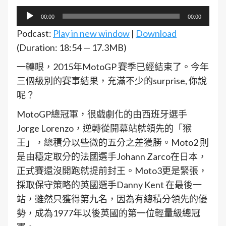
音
00:00
00:00
訊
Podcast:
Play in new window
|
Download
播
(Duration: 18:54 — 17.3MB)
放
一轉眼，2015年MotoGP 賽季已經結束了。今年
器
三個級別的賽事結果，充滿不少的surprise, 你說
呢？
MotoGP總冠軍，很戲劇化的由西班牙選手
Jorge Lorenzo，逆轉從開幕站就領先的「猴
王」，總積分以些微的五分之差獲勝。Moto2 則
是由穩定取分的法國選手Johann Zarco在日本，
正式賽還沒開跑就提前封王。Moto3更是緊張，
採取保守策略的英國選手Danny Kent 在最後一
站，雖然只獲得第九名，因為有總積分領先的優
勢，成為1977年以後英國的第一位輕量級總冠