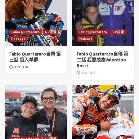
Fabio Quartararo
GP說書
Fabio Quartararo
GP說書
Podcast
Podcast
Fabio Quartararo自傳 第
Fabio Quartararo自傳 第
三話 狼入羊群
二話 我要成為Valentino
Rossi
2021-11-04
2021-10-28
Fabio Quartararo
GP說書