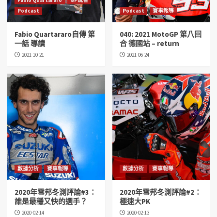
Podcast
Podcast
賽事報導
Fabio Quartararo自傳 第
040: 2021 MotoGP 第八回
一話 導讀
合 德國站 – return
2021-10-21
2021-06-24
數據分析
賽事報導
數據分析
賽事報導
2020年雪邦冬測評論#3：
2020年雪邦冬測評論#2：
誰是最穩又快的選手？
極速大PK
2020-02-14
2020-02-13