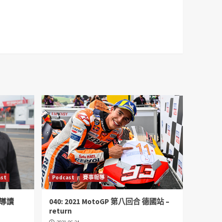
高
或
降
低
音
量。
st
Podcast
賽事報導
話 導讀
040: 2021 MotoGP 第八回合 德國站 –
return