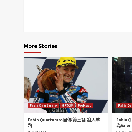
More Stories
Fabio Quartararo
GP說書
Podcast
Fabio Qu
Fabio Quartararo自傳 第三話 狼入羊
Fabio
群
為Valent