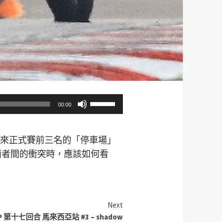
使
00:00
用
向
？原來正式賽前三名的「停車場」
上/
」兩者間的衝突時，應該如何看
向
下
鍵
以
Next
提
toGP 第十七回合 馬來西亞站 #3 – shadow