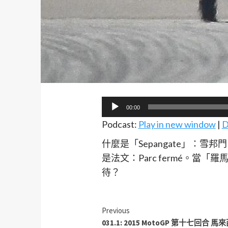
音
00:00
訊
Podcast:
Play in new window
|
D
播
什麼是「Sepangate」
放
是法文：Parc fermé。
器
待？
Previous
031.1: 2015 MotoGP 第十七回合 馬來