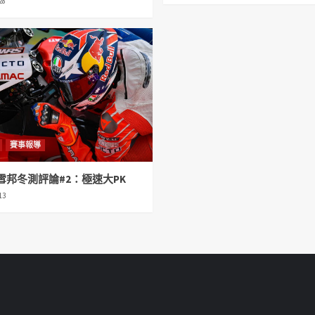
28
賽事報導
年雪邦冬測評論#2：極速大PK
13