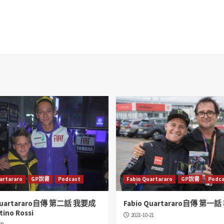
artararo
GP說書
Podcast
Fabio Quartararo
GP說書
Podca
 Quartararo自傳 第二話 我要成
Fabio Quartararo自傳 第一
ino Rossi
2021-10-21