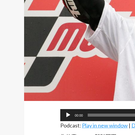
音
00:00
訊
Podcast:
Play in new window
|
D
播