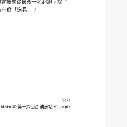
lap 多跑會被罰從最後一名起跑。除了
上/
有什麼「道具」？
向
下
鍵
以
提
高
或
降
低
音
量。
Next
015 MotoGP 第十六回合 澳洲站 #1 – epic