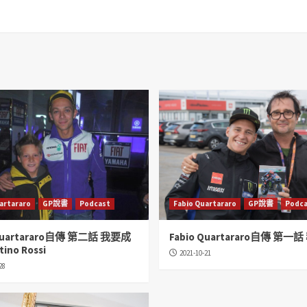
artararo
GP說書
Podcast
Fabio Quartararo
GP說書
Podca
 Quartararo自傳 第二話 我要成
Fabio Quartararo自傳 第一
ino Rossi
2021-10-21
28