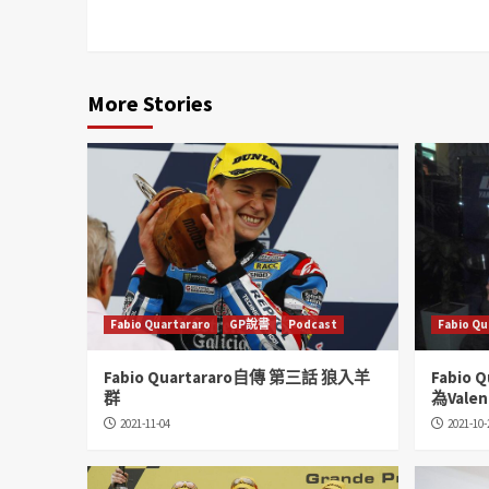
More Stories
Fabio Quartararo
GP說書
Podcast
Fabio Qu
Fabio Quartararo自傳 第三話 狼入羊
Fabio
群
為Valent
2021-11-04
2021-10-