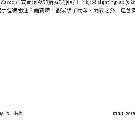
nn Zarco 正式賽還沒開始就提前封王？原來 sighting 
選手值得關注？雨賽時，觀眾除了雨傘、雨衣之外，還會
站 #3 – あめ
030.1: 2