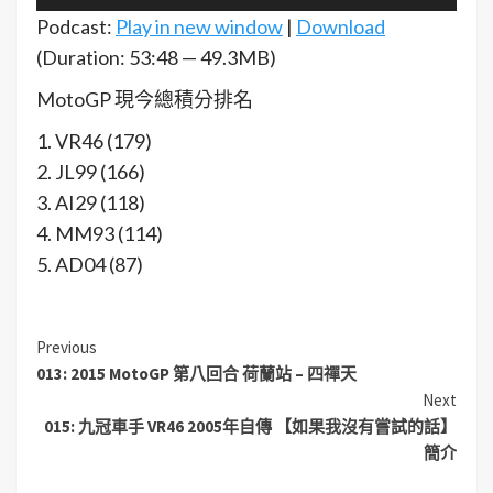
訊
Podcast:
Play in new window
|
Download
播
(Duration: 53:48 — 49.3MB)
放
MotoGP 現今總積分排名
器
1. VR46 (179)
2. JL99 (166)
3. AI29 (118)
4. MM93 (114)
5. AD04 (87)
Previous
013: 2015 MotoGP 第八回合 荷蘭站 – 四禪天
Next
015: 九冠車手 VR46 2005年自傳 【如果我沒有嘗試的話】
簡介