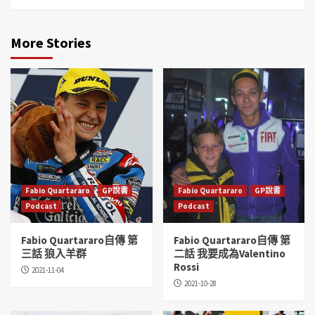
More Stories
Fabio Quartararo
GP說書
Fabio Quartararo
GP說書
Podcast
Podcast
Fabio Quartararo自傳 第
Fabio Quartararo自傳 第
三話 狼入羊群
二話 我要成為Valentino
Rossi
2021-11-04
2021-10-28