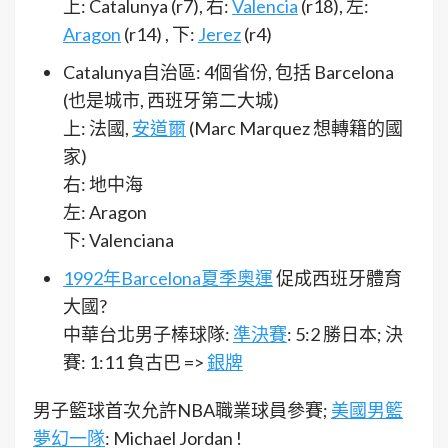
上: Catalunya (r7), 右:
Valencia
(r18), 左:
Aragon
(r14) , 下:
Jerez
(r4)
Catalunya自治區: 4個省份, 包括 Barcelona
(也是城市, 西班牙第二大城)
上: 法國,
安道爾
(Marc Marquez 想轉籍的國
家)
右: 地中海
左: Aragon
下: Valenciana
1992年Barcelona夏季奧運
促成西班牙體育
大國?
中華台北男子棒球隊:
準決賽
: 5:2 勝日本; 決
賽: 1:11 負古巴 =>
銀牌
男子籃球首次允許NBA職業球員參賽;
美國男籃
夢幻一隊
: Michael Jordan !