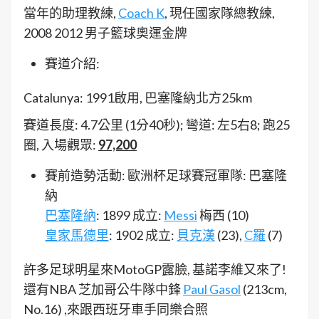
當年的助理教練,
Coach K
, 現任國家隊總教練,
2008 2012 男子籃球奧運金牌
賽道介紹:
Catalunya: 1991啟用, 巴塞隆納北方25km
賽道長度: 4.7公里 (1分40秒); 彎道: 左5右8; 跑25
圈, 入場觀眾:
97,200
賽前造勢活動: 歐洲杯足球賽冠軍隊: 巴塞隆
納
巴塞隆納
: 1899 成立:
Messi
梅西 (10)
皇家馬德里
: 1902 成立:
貝克漢
(23),
C羅
(7)
許多足球明星來MotoGP露臉, 基諾李維又來了!
還有NBA 芝加哥公牛隊中鋒
Paul Gasol
(213cm,
No.16) ,來跟西班牙車手同樂合照