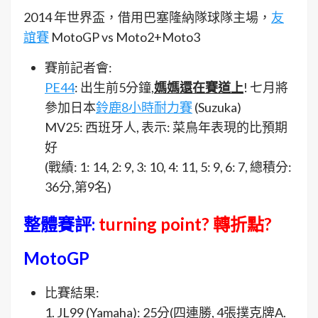
2014 年世界盃，借用巴塞隆納隊球隊主場，
友
誼賽
MotoGP vs Moto2+Moto3
賽前記者會:
PE44
: 出生前5分鐘,
媽媽還在賽道上
! 七月將
參加日本
鈴鹿8小時耐力賽
(Suzuka)
MV25: 西班牙人, 表示: 菜鳥年表現的比預期
好
(戰績: 1: 14, 2: 9, 3: 10, 4: 11, 5: 9, 6: 7, 總積分:
36分,第9名)
整體賽評:
turning point? 轉折點?
MotoGP
比賽結果:
1. JL99 (Yamaha): 25分(四連勝, 4張撲克牌A.