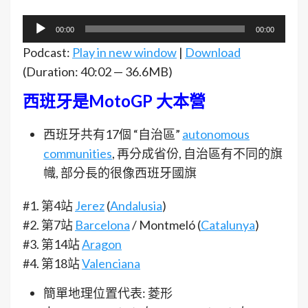
音
00:00
00:00
訊
Podcast:
Play in new window
|
Download
播
(Duration: 40:02 — 36.6MB)
放
西班牙是MotoGP 大本營
器
西班牙共有17個 “自治區”
autonomous
communities
, 再分成省份, 自治區有不同的旗
幟, 部分長的很像西班牙國旗
#1. 第4站
Jerez
(
Andalusia
)
#2. 第7站
Barcelona
/ Montmeló (
Catalunya
)
#3. 第14站
Aragon
#4. 第18站
Valenciana
簡單地理位置代表: 菱形