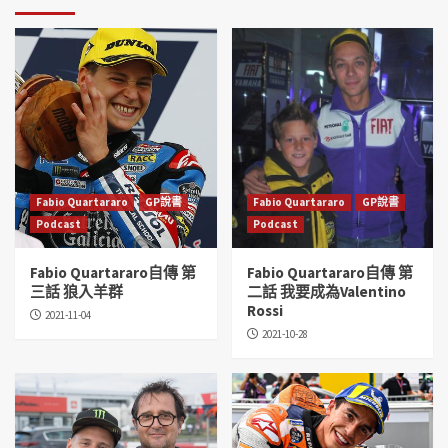
Fabio Quartararo
GP說書
Fabio Quartararo
GP說書
Podcast
Podcast
Fabio Quartararo自傳 第
Fabio Quartararo自傳 第
三話 狼入羊群
二話 我要成為Valentino
Rossi
2021-11-04
2021-10-28