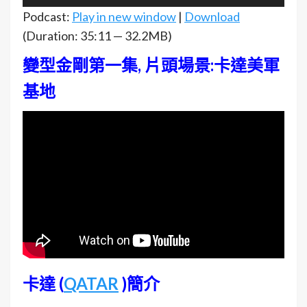
訊
Podcast:
Play in new window
|
Download
播
(Duration: 35:11 — 32.2MB)
放
變型金剛第一集, 片頭場景:卡達美軍
器
基地
卡達 (
QATAR
)簡介