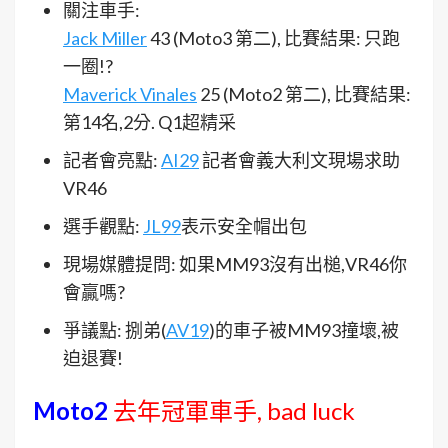
關注車手:
Jack Miller
43 (Moto3 第二), 比賽結果: 只跑
一圈!?
Maverick Vinales
25 (Moto2 第二), 比賽結果:
第14名,2分. Q1超精采
記者會亮點:
AI29
記者會義大利文現場求助
VR46
選手觀點:
JL99
表示安全帽出包
現場媒體提問: 如果MM93沒有出槌,VR46你
會贏嗎?
爭議點: 捌弟(
AV19
)的車子被MM93撞壞,被
迫退賽!
Moto2
去年冠軍車手, bad luck