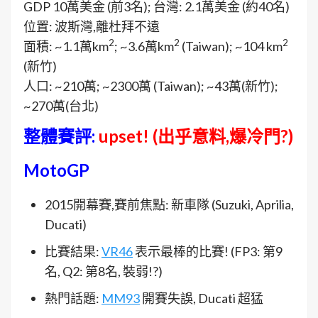
GDP 10萬美金 (前3名); 台灣: 2.1萬美金 (約40名)
位置: 波斯灣,離杜拜不遠
2
2
2
面積: ~1.1萬km
; ~3.6萬km
(Taiwan); ~104 km
(新竹)
人口: ~210萬; ~2300萬 (Taiwan); ~43萬(新竹);
~270萬(台北)
整體賽評:
upset! (出乎意料,爆冷門?)
MotoGP
2015開幕賽,賽前焦點: 新車隊 (Suzuki, Aprilia,
Ducati)
比賽結果:
VR46
表示最棒的比賽! (FP3: 第9
名, Q2: 第8名, 裝弱!?)
熱門話題:
MM93
開賽失誤, Ducati 超猛