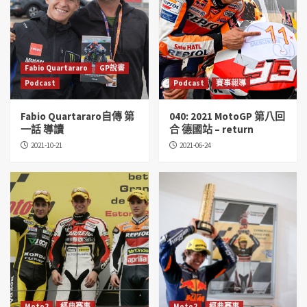
Fabio Quartararo
GP說書
Podcast
Podcast
賽事報導
Fabio Quartararo自傳 第
040: 2021 MotoGP 第八回
一話 導讀
合 德國站 – return
2021-10-21
2021-06-24
Moto2
經典賽事
Moto2
經典賽事