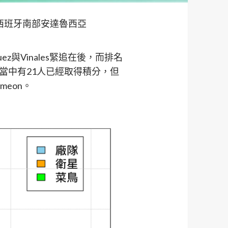
－西班牙南部安達魯西亞
z與Vinales緊追在後，而排名
選手當中有21人已經取得積分，但
imeon。